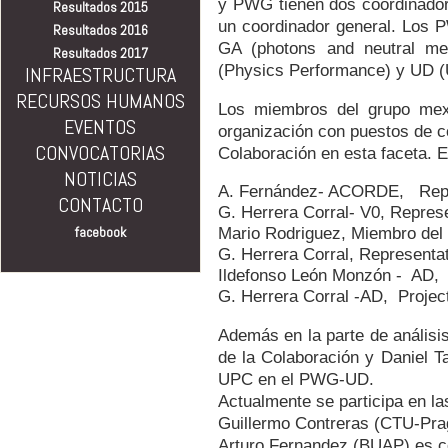
y PWG tienen dos coordinador
Resultados 2015
un coordinador general. Los 
Resultados 2016
GA (photons and neutral me
Resultados 2017
(Physics Performance) y UD (U
INFRAESTRUCTURA
RECURSOS HUMANOS
Los miembros del grupo mexi
EVENTOS
organización con puestos de co
CONVOCATORIAS
Colaboración en esta faceta. E
NOTICIAS
A. Fernández- ACORDE,   Repre
CONTACTO
G. Herrera Corral- V0, Represe
facebook
Mario Rodriguez, Miembro del
G. Herrera Corral, Representat
Ildefonso León Monzón -  AD,  
Además en la parte de análisi
de la Colaboración y Daniel T
UPC en el PWG-UD.
Actualmente se participa en la
Guillermo Contreras (CTU-Pra
Arturo Fernandez (BUAP) es 